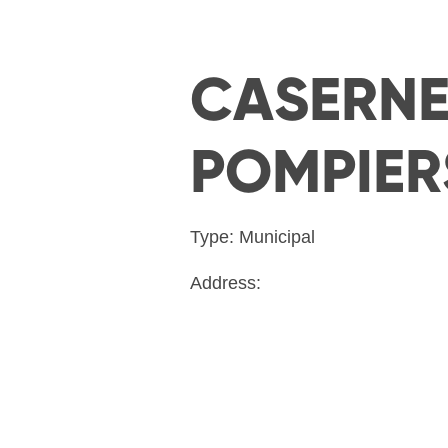
CASERN
POMPIER
Type: Municipal
Address: