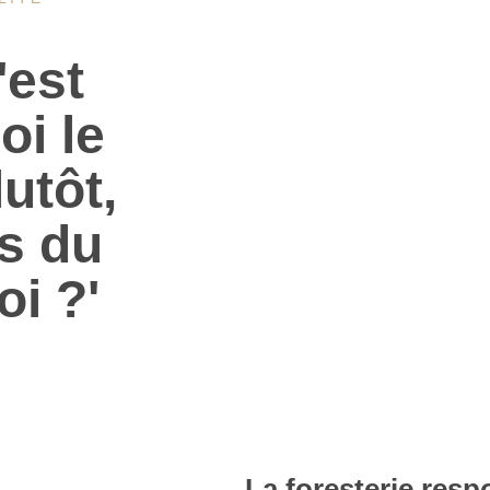
'est
oi le
utôt,
as du
oi ?'
La foresterie resp