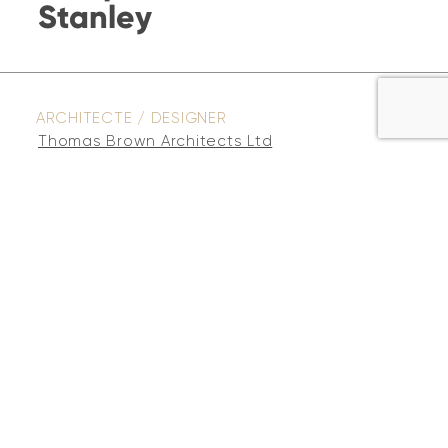
Stanley
ARCHITECTE / DESIGNER
Thomas Brown Architects Ltd
EMPLACEMENT
Port Stanley, ON
DÉVELOPPEUR
PK Construction (Contractor)