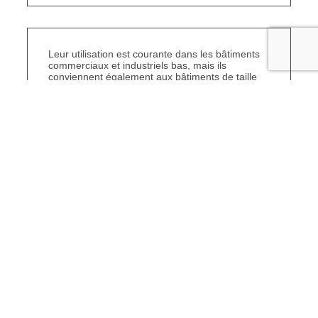
Leur utilisation est courante dans les bâtiments
commerciaux et industriels bas, mais ils
conviennent également aux bâtiments de taille
moyenne, c’est-à-dire de 3 à 12 étages.
Les panneaux préfabriqués avec revêtement
intermédiaire et membrane protectrice appliqués
en usine sont faciles et rapides à installer sur
chantier à n’importe quel moment de l’année.