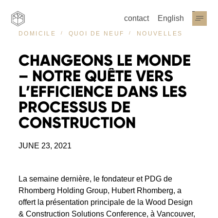
contact
English
NOUVELLES
DOMICILE
QUOI DE NEUF
CHANGEONS
LE
MONDE
–
NOTRE
QUÊTE
VERS
L’EFFICIENCE
DANS
LES
PROCESSUS
DE
CONSTRUCTION
JUNE 23, 2021
La semaine dernière, le fondateur et PDG de
Rhomberg Holding Group, Hubert Rhomberg, a
offert la présentation principale de la Wood Design
& Construction Solutions Conference, à Vancouver,